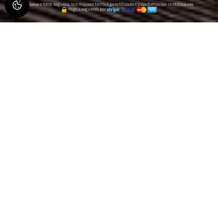
Reservas 100% seguras, las mejores tarifas garantizadas y confirmación instantánea
Pago asegurado por
ESTUDIOS AMUEBLADOS EN
DOLE
Bienvenido a Dole
. ¡Ofrecemos cómodos estudios y
apartamentos amueblados en el corazón del centro de la
ciudad!
Ubicado en 2 avenue de Northwich, frente a Place Grévy,
perfecto para descubrir Dole o para quedarse durante
una pasantía o por trabajo.
Nuestros estudios están bien equipados, ¡te sentirás
como en casa!
Puede llegar en cualquier momento a partir de las 15:00
utilizando las cajas de llaves en su lugar. ¡Usted es libre
de llegar sin restricciones! Muchas plazas de
aparcamiento están cerca del edificio y un gran parque
con 300 plazas libres a 100 m.
WiFi de fibra de alta velocidad gratis, TV con Netflix,
cafetera espresso...