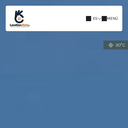
ES
MENÚ
30°C