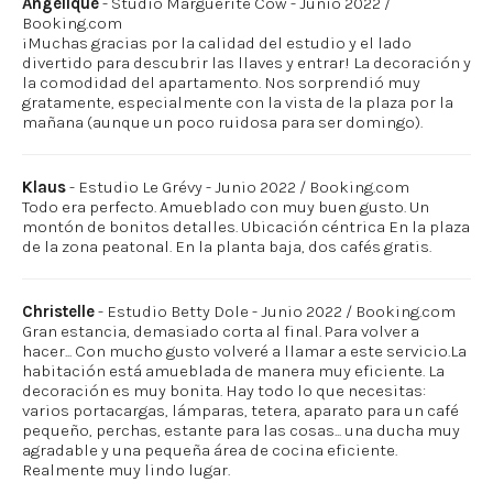
Angélique
- Studio Marguerite Cow - Junio 2022 /
Booking.com
¡Muchas gracias por la calidad del estudio y el lado
divertido para descubrir las llaves y entrar! La decoración y
la comodidad del apartamento. Nos sorprendió muy
gratamente, especialmente con la vista de la plaza por la
mañana (aunque un poco ruidosa para ser domingo).
Klaus
- Estudio Le Grévy - Junio 2022 / Booking.com
Todo era perfecto. Amueblado con muy buen gusto. Un
montón de bonitos detalles. Ubicación céntrica En la plaza
de la zona peatonal. En la planta baja, dos cafés gratis.
Christelle
- Estudio Betty Dole - Junio 2022 / Booking.com
Gran estancia, demasiado corta al final. Para volver a
hacer... Con mucho gusto volveré a llamar a este servicio.La
habitación está amueblada de manera muy eficiente. La
decoración es muy bonita. Hay todo lo que necesitas:
varios portacargas, lámparas, tetera, aparato para un café
pequeño, perchas, estante para las cosas... una ducha muy
agradable y una pequeña área de cocina eficiente.
Realmente muy lindo lugar.