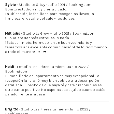
Sylvie
- Studio Le Grévy - Julio 2021 / Booking.com
Bonito estudio y muy bien ubicado.
La ubicación, la facilidad para recoger las llaves, la
limpieza, el detalle del café y los dulces.
Miltiadis
- Studio Le Grévy - julio 2021 / Booking.com
Si pudiera dar más estrellas lo haría
¡Estaba limpio, hermoso, en un buen vecindario y
teníamos una excelente comunicación! Se lo recomiendo
a todo el mundo!!!!!!!!♥️
Heidi
- Estudio Les Frères Lumière - Junio 2022 /
Booking.com
El mobiliario del apartamento es muy excepcional. La
recepción funcionó muy bien debido a la descripción
detallada. El hecho de que haya té y café disponibles es
otro punto positivo. No esperas ese equipo cuando estás
parado frente a la casa.
Brigitte
- Studio Les Frères Lumière - Junio 2022 /
Booking.com