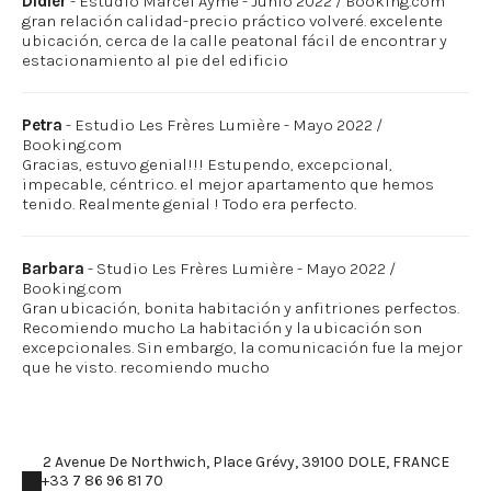
Didier
- Estudio Marcel Aymé - Junio 2022 / Booking.com
gran relación calidad-precio práctico volveré. excelente
ubicación, cerca de la calle peatonal fácil de encontrar y
estacionamiento al pie del edificio
Petra
- Estudio Les Frères Lumière - Mayo 2022 /
Booking.com
Gracias, estuvo genial!!! Estupendo, excepcional,
impecable, céntrico. el mejor apartamento que hemos
tenido. Realmente genial ! Todo era perfecto.
Barbara
- Studio Les Frères Lumière - Mayo 2022 /
Booking.com
Gran ubicación, bonita habitación y anfitriones perfectos.
Recomiendo mucho La habitación y la ubicación son
excepcionales. Sin embargo, la comunicación fue la mejor
que he visto. recomiendo mucho
2 Avenue De Northwich, Place Grévy, 39100 DOLE, FRANCE
+33 7 86 96 81 70