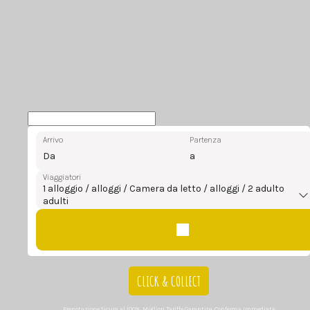
Arrivo
Partenza
Da
a
Viaggiatori
1
alloggio /
alloggi /
Camera da letto /
alloggi /
2
adulto
adulti
CLICK & COLLECT
Prenotazione Sicura al 100%, Migliori Tariffe Garantite, Conferma Immediata