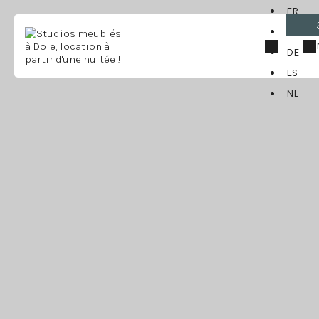
FR
EN
DE
ES
NL