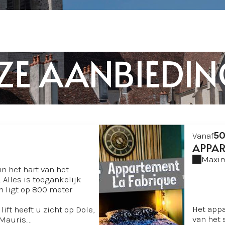
ZE AANBIEDIN
50
Vanaf
APPAR
Maxim
in het hart van het
 Alles is toegankelijk
on ligt op 800 meter
Het appa
ift heeft u zicht op Dole,
van het 
Mauris.