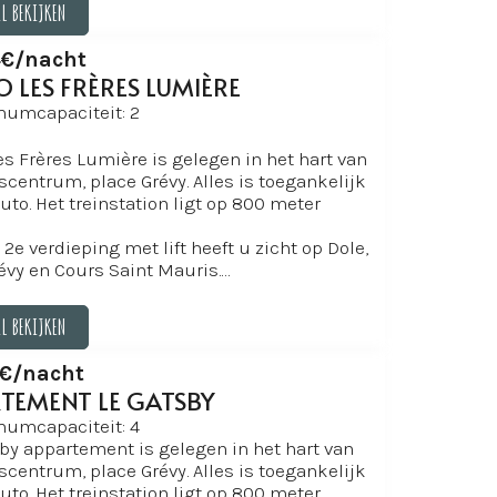
IL BEKIJKEN
IL BEKIJKEN
€/nacht
O LES FRÈRES LUMIÈRE
umcapaciteit: 2
es Frères Lumière is gelegen in het hart van
scentrum, place Grévy. Alles is toegankelijk
uto. Het treinstation ligt op 800 meter
 2e verdieping met lift heeft u zicht op Dole,
évy en Cours Saint Mauris.
o werd in november 2021 volledig
erd (muur, vloer, verf, keuken, beddengoed,
IL BEKIJKEN
 elektriciteit...)
ar goed doordacht! In de 17 m2: USB-
IL BEKIJKEN
€/nacht
ingen voor uw telefoons, gratis high-speed
TEMENT LE GATSBY
l-WiFi, groot tv-scherm met NETFLIX en
, geïntegreerde keuken, Nespresso-
umcapaciteit: 4
, waterkoker, bed 140 x 200...
by appartement is gelegen in het hart van
atie staat in het teken van de bioscoop! Een
scentrum, place Grévy. Alles is toegankelijk
naar Pulp Fiction, James Bond 007, Titanic,
uto. Het treinstation ligt op 800 meter