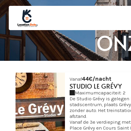
ON
44€/nacht
Vanaf
STUDIO LE GRÉVY
Maximumcapaciteit: 2
De Studio Grévy is gelegen 
stadscentrum, plaats Grévy.
zonder auto. Het treinstati
afstand.
Vanaf de 3e verdieping met l
Place Grévy en Cours Saint 