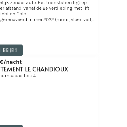
lijk zonder auto. Het treinstation ligt op
r afstand. Vanaf de 2e verdieping met lift
icht op Dole.
 gerenoveerd in mei 2022 (muur, vloer, verf,
beddengoed, badkamer, elektriciteit...)
reedband glasvezel WiFi, groot tv-scherm
FLIX & YOUTUBE, ingerichte keuken,
so-apparaat, waterkoker, wasmachine.
Het
ment is voorzien van al het benodigde
IL BEKIJKEN
goed
. Alles staat klaar om u te
omen!
IL BEKIJKEN
€/nacht
TEMENT LE CHANDIOUX
umcapaciteit: 4
 handdoeken, theedoek, sponzen,
ddel, toiletpapier, zeep en douchegel
nwezig in de studio.
komstfles water en een paar koffie- en
s zijn gratis beschikbaar.