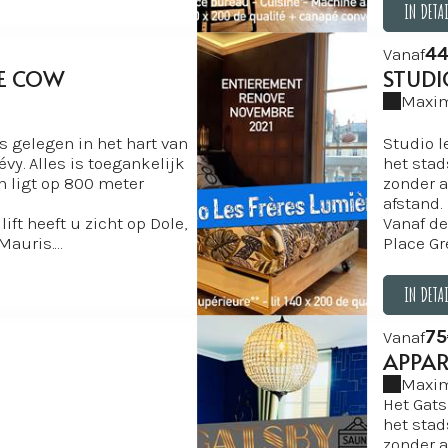
IN DETA
IN DETA
44
Vanaf
E COW
STUDI
Maxim
s gelegen in het hart van
Studio l
vy. Alles is toegankelijk
het stad
on ligt op 800 meter
zonder a
afstand.
ift heeft u zicht op Dole,
Vanaf de
Mauris.
Place Gr
r 2021 volledig
De studi
verf, keuken, beddengoed,
gerenove
IN DETA
badkamer,
 In de 17 m2: USB-
Klein ma
IN DETA
75
Vanaf
foons, gratis high-speed
aansluit
APPAR
cherm met NETFLIX en
glasveze
uken, Nespresso-
YOUTUBE
Maxim
0 x 200...
apparaat
Het Gats
a van de Jura-koe! La
De decor
het stad
 zijn gevestigd in Dole,
knipoog 
zonder a