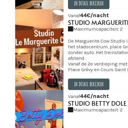
IN DETAIL BEKIJKEN
IN DETAIL BEKIJKEN
44€/nacht
Vanaf
STUDIO MARGUERIT
Maximumcapaciteit: 2
De Marguerite Cow Studio i
het stadscentrum, place Gré
zonder auto. Het treinstati
afstand.
Vanaf de 2e verdieping met l
Place Grévy en Cours Saint 
De studio werd in septembe
gerenoveerd (muur, vloer, 
IN DETAIL BEKIJKEN
badkamer, elektriciteit...)
Klein maar goed doordacht!
IN DETAIL BEKIJKEN
44€/nacht
Vanaf
aansluitingen voor uw tele
STUDIO BETTY DOLE
glasvezel-WiFi, groot tv-s
YOUTUBE, geïntegreerde ke
Maximumcapaciteit: 2
apparaat, waterkoker, bed 14
De decoratie is in het them
Vache Qui Rit en Société Bel