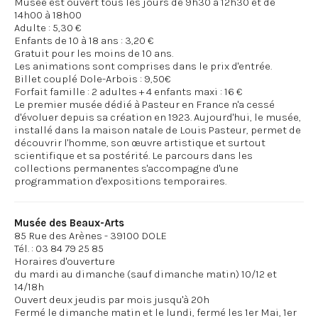
Musée est ouvert tous les jours de 9h30 à 12h30 et de
14h00 à 18h00
Adulte : 5,30 €
Enfants de 10 à 18 ans : 3,20 €
Gratuit pour les moins de 10 ans.
Les animations sont comprises dans le prix d'entrée.
Billet couplé Dole-Arbois : 9,50€
Forfait famille : 2 adultes + 4 enfants maxi : 16 €
Le premier musée dédié à Pasteur en France n'a cessé
d'évoluer depuis sa création en 1923. Aujourd'hui, le musée,
installé dans la maison natale de Louis Pasteur, permet de
découvrir l'homme, son œuvre artistique et surtout
scientifique et sa postérité. Le parcours dans les
collections permanentes s'accompagne d'une
Musée des Beaux-Arts
85 Rue des Arènes - 39100 DOLE
Tél. : 03 84 79 25 85
Horaires d'ouverture
du mardi au dimanche (sauf dimanche matin) 10/12 et
14/18h
Ouvert deux jeudis par mois jusqu'à 20h
Fermé le dimanche matin et le lundi, fermé les 1er Mai, 1er