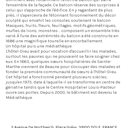
l'ensemble de la façade. Ce balcon réserve des surprises à
celui qui s'approche de l'édifice. En y regardant de plus
près, il s'apercevra de l'étonnant foisonnement du décor
sculpté qui envahit les consoles soutenant le balcon :
Masques, fruits, fleurs, feuillages, motifs géométriques,
mufles de lions, monstres ... composent un ensemble très
varié. À l'une des extrémités du balcon a été construite en
1686 une magnifique tourelle en encorbellement.
Un hôpital puis une médiathèque :
L'hôtel-Dieu avait pour vocation d'accueillir les malades,
surtout les pauvres qui ne pouvaient se faire soigner chez
eux. En 1663, quelques sœurs hospitalières de Sainte-
Marthe viennent de Beaune pour s'occuper des malades et
fonder la première communauté de sœurs à l'hôtel-Dieu.
Cet hôpital a fonctionné pendant plusieurs siècles,
jusqu'en 1973, date à laquelle il se transforme en centre de
gériatrie tandis que le Centre Hospitalier Louis-Pasteur
ouvre ses portes. Depuis 2000, le bâtiment est devenu la
Médiathèque.
2 Avenue De Northwich, Place Grévy, 39100 DOLE, FRANCE