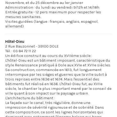
Novembre, et du 25 décembre au 1er janvier
Administration : du lundi au vendredi 9/12h et 14/18h
Entrée gratuite - 12 pers maximum pour respecter les
mesures sanitaires.
Visites guidées (langue : français, anglais, espagnol,
Hôtel-Dieu
2 Rue Bauzonnet - 39100 DOLE
Tél. : 03 84 72 11 22
Un édifice construit au cours du XVIIème siècle :
L'hôtel-Dieu est un bâtiment imposant, caractéristique du
style Renaissance pratiqué à Dole aux XVIe et XVIIe siècles.
Sa construction, commencée en 1613, fut longuement
interrompue par les sièges et guerres que la ville subit à
trois reprises entre 1636 et 1674. Mais l'essentiel des
bâtiments fut réalisé en 1636. L'hôtel-Dieu fut, au XVIIe
siècle, le chantier le plus important mené par le conseil de
ville quant à son impact sur le paysage urbain.
L'architecture du bâtiment :
La façade sur le canal, très régulière, donne une
impression de sévérité rigoureuse et de sobriété. Dans
cette composition, ce sont les lignes horizontales qui
dominent avec notamment l'énorme balcon qui barre