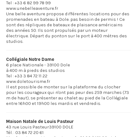
Tel : +33 6 82 99 78 99
www.unebelleaventure.fr
Une belle aventure propose différentes locations pour des
promenades en bateau à Dole. pas besoin de permis ! Ce
sont des répliques de bateaux de plaisance américains
des années 50. Ils sont propulsés par un moteur
électrique. Départ du ponton sur le port à 400 mètres des
Collégiale Notre Dame
6 place Nationale - 39100 Dole
à 400 m à pieds des studios
Tel : +33 3 84 72 11 22
www.doletourisme.fr
Il est possible de monter sur la plateforme du clocher
pour les courageux qui n'ont pas peur des 259 marches (73
m de haut), se présenter au chalet au pied de la Collégiale
Maison Natale de Louis Pasteur
43 rue Louis Pasteur39100 DOLE
Tél. : 03 84 72 20 61