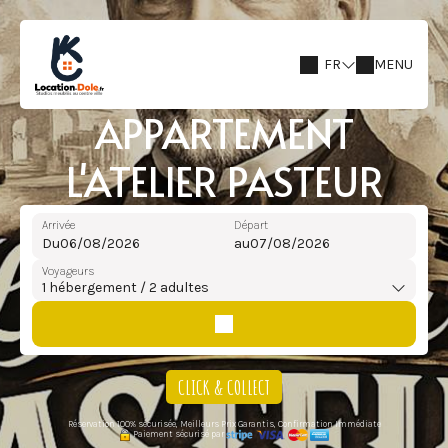
FR
MENU
APPARTEMENT
L'ATELIER PASTEUR
Arrivée
Départ
Du
au
Voyageurs
1
hébergement /
2
adultes
CLICK & COLLECT
Réservation 100% sécurisée, Meilleurs Prix Garantis, Confirmation Immédiate
Paiement sécurisé par