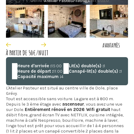
Atelier Pasteur Titrage
AVANT
APRÈS
À PARTIR DE 50€/NUIT
Heure d'arrivée :
15:00
Lit(s) double(s) :
1
Heure de départ :
11:00
Canapé-lit(s) double(s) :
1
Capacité maximum :
4
L'Atelier Pasteur est situé au centre ville de Dole, place
Grévy.
Tout est accessible sans voiture. La gare est à 800 m.
Depuis le 3 ème étage avec
ascenseur
, vous avez une vue
sur Dole.
Entièrement rénové en 2026
.
Wifi gratuit
haut
débit fibre, grand écran TV avec NETFLIX, cuisine intégrée,
machine à café Nespresso, bouilloire, machine à laver,
linge tout est prêt pour vous accueillir de 1 à 4 personnes
(1 lit 2 places et un canapé convertible 2 places dans la