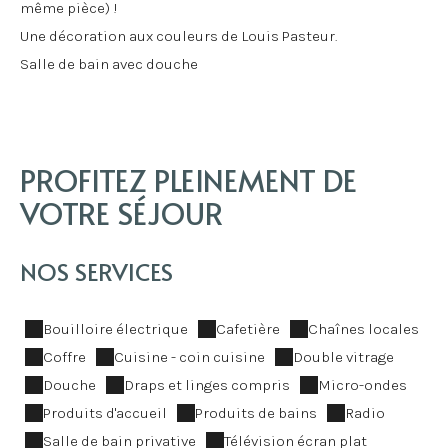
même pièce) !
Une décoration aux couleurs de Louis Pasteur.
Salle de bain avec douche
PROFITEZ PLEINEMENT DE
VOTRE SÉJOUR
NOS SERVICES
Bouilloire électrique
Cafetière
Chaînes locales
Coffre
Cuisine - coin cuisine
Double vitrage
Douche
Draps et linges compris
Micro-ondes
Produits d'accueil
Produits de bains
Radio
Salle de bain privative
Télévision écran plat