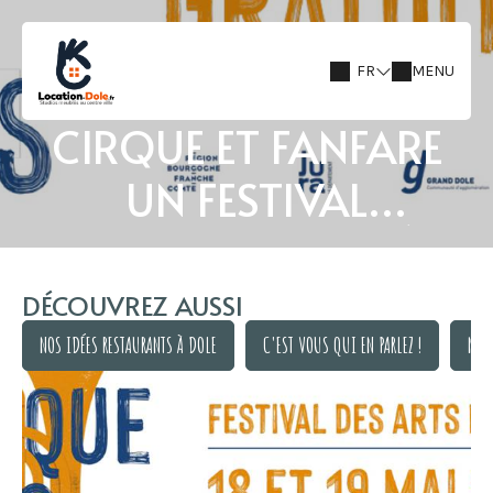
FR
MENU
CIRQUE ET FANFARE
UN FESTIVAL
INTERNATIONAL À
DOLE !
DÉCOUVREZ AUSSI
NOS IDÉES RESTAURANTS À DOLE
C'EST VOUS QUI EN PARLEZ !
NOS 
NOS IDÉES RESTAURANTS À DOLE
C'EST VOUS QUI EN PARLEZ !
NOS 