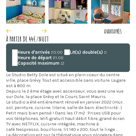
AVANT
APRÈS
À PARTIR DE 44€/NUIT
Heure d'arrivée :
15:00
Lit(s) double(s) :
1
Heure de départ :
11:00
Capacité maximum :
2
Le Studio Betty Dole est situé en plein coeur du centre
ville, place Grévy. Tout est accessible sans voiture. La gare
est à 800 m.
Depuis le 2 ème étage avec ascenseur, vous avez une vue
sur Dole, la place Grévy et le Cours Saint Mauris.
Le studio a été entièrement rénové en janvier 2022 (mur,
sol, peinture, cuisine, literie, salle de bain, électricité ...)
Petit mais bien pensé ! Dans les 17 m2 : Prises USB pour
vos téléphones, Wifi gratuit haut débit fibre, grand écran
TV avec NETFLIX, cuisine intégrée, machine à
café Nespresso, bouilloire, lit 140 x 200, tout le linge ...
La décoration est sur la thématique vous plongera dans