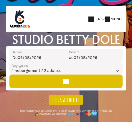
FR
MENU
STUDIO BETTY DOLE
Arrivée
Départ
Du
au
Voyageurs
1
hébergement /
2
adultes
CLICK & COLLECT
Réservation 100% sécurisée, Meilleurs Prix Garantis, Confirmation Immédiate
Paiement sécurisé par