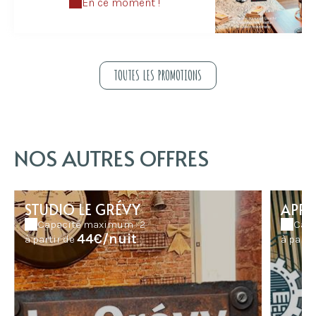
En ce moment !
TOUTES LES PROMOTIONS
NOS AUTRES OFFRES
STUDIO LE GRÉVY
APPA
Capacité maximum : 2
Capa
44€/nuit
à partir de
à parti