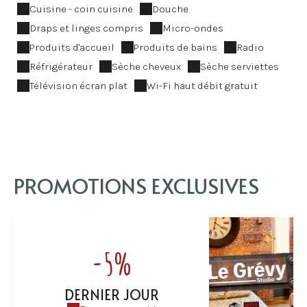
Cuisine - coin cuisine
Douche
Draps et linges compris
Micro-ondes
Produits d'accueil
Produits de bains
Radio
Réfrigérateur
Sèche cheveux
Sèche serviettes
Télévision écran plat
Wi-Fi haut débit gratuit
PROMOTIONS EXCLUSIVES
-5%
DERNIER JOUR