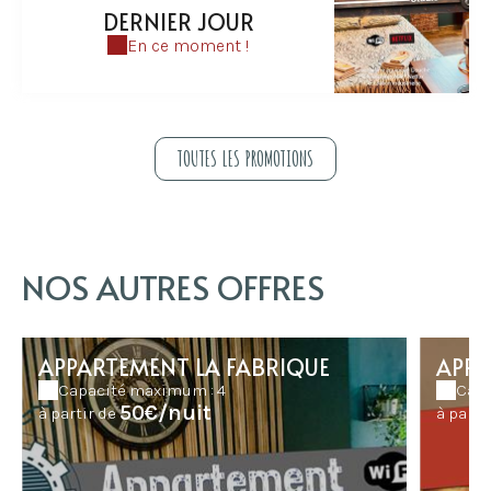
DERNIER JOUR
En ce moment !
TOUTES LES PROMOTIONS
NOS AUTRES OFFRES
APPARTEMENT LA FABRIQUE
APPA
Capacité maximum : 4
Capa
50€/nuit
à partir de
à parti