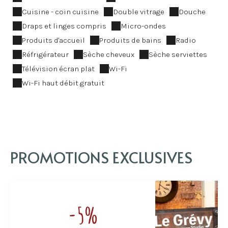
Cuisine - coin cuisine
Double vitrage
Douche
Draps et linges compris
Micro-ondes
Produits d'accueil
Produits de bains
Radio
Réfrigérateur
Sèche cheveux
Sèche serviettes
Télévision écran plat
Wi-Fi
Wi-Fi haut débit gratuit
PROMOTIONS EXCLUSIVES
-5%