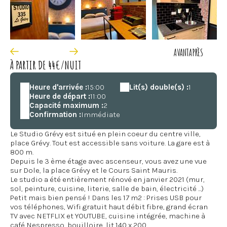
AVANT
APRÈS
À PARTIR DE 44€/NUIT
Heure d'arrivée :
15:00
Lit(s) double(s) :
1
Heure de départ :
11:00
Capacité maximum :
2
Confirmation :
Immédiate
Le Studio Grévy est situé en plein coeur du centre ville,
place Grévy. Tout est accessible sans voiture. La gare est à
800 m.
Depuis le 3 ème étage avec ascenseur, vous avez une vue
sur Dole, la place Grévy et le Cours Saint Mauris.
Le studio a été entièrement rénové en janvier 2021 (mur,
sol, peinture, cuisine, literie, salle de bain, électricité ...)
Petit mais bien pensé ! Dans les 17 m2 : Prises USB pour
vos téléphones, Wifi gratuit haut débit fibre, grand écran
TV avec NETFLIX et YOUTUBE, cuisine intégrée, machine à
café Nespresso, bouilloire, lit 140 x 200 ...