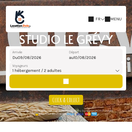
FR
MENU
STUDIO LE GRÉVY
Arrivée
Départ
Du
au
Voyageurs
1
hébergement /
2
adultes
CLICK & COLLECT
Réservation 100% sécurisée, Meilleurs Prix Garantis, Confirmation Immédiate
Paiement sécurisé par