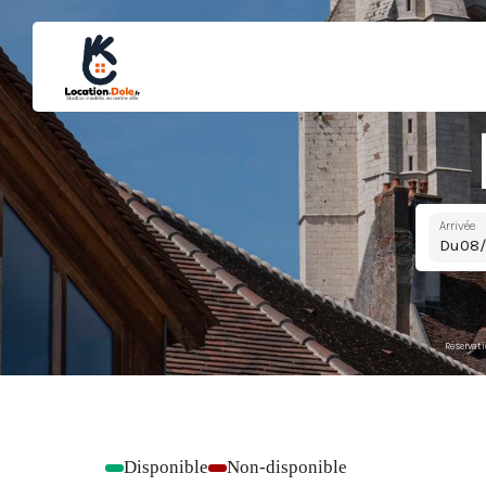
Arrivée
Du
Réservati
Disponible
Non-disponible
-
-