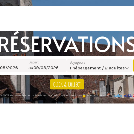
RÉSERVATION
Départ
Voyageurs
au
1
hébergement /
2
adultes
CLICK & COLLECT
on 100% sécurisée, Meilleurs Prix Garantis, Confirmation Immédiate
Paiement sécurisé par